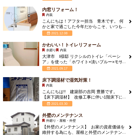
内窓リフォーム！
内装
こんにちは！アフター担当 青木です。 何
かと家で過ごした今年だからこそ、いつも
以上に家を暖かく家族みんなで過ごしたと
2021.12.08
思いませ
かわいい！トイレリフォーム
水廻り
内装
大津市 I様邸 リクシルのトイレ「ベーシ
ア」を使った「ホワイト×淡いブルー×モザ
イクタイル調」 の組み合わせがナチュラ
2021.09.17
床下調湿材で湿気対策！
内装
こんにちは!! 建築部の吉岡 豊勝です。
【床下調湿材】 改修工事に伴い1階床下に
調湿材を入れさせて頂く工事をさせて
2021.03.30
外壁のメンテナンス
外廻り・屋根・外壁
【外壁のメンテナンス】 お家の資産価値を
維持する為にも、屋根と外壁のメンテナン