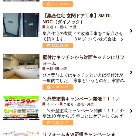
スはとても重要です。 雨や紫外線によっ
2021.02.05
【集合住宅 玄関ドア工事】3M DI-
NOC（ダイノック）
外廻り・屋根・外壁
集合住宅の玄関ドア改修工事をご紹介させ
て頂きます。 「３Ｍジャパン株式会社 ダ
イノック フィルム」 ダイノ
2021.01.26
壁付けキッチンから対面キッチンにリフ
ォーム
水廻り
内装
ひと昔前まではキッチンといえば壁付けが
一般的でした。 家事というものが、家族の
団欒から切り離されて考えられていたから
2020.09.12
です。
＼外壁塗装キャンペーン開催！！！／
イベント
外廻り・屋根・外壁
＼外壁塗装キャンペーン開催！！！／ 外
壁は10 年から15 年ごとにケアをしてあげる
ことで家自体の劣化を大幅に抑えられ
2020.07.27
リフォーム★Ｗ応援キャンペーン★