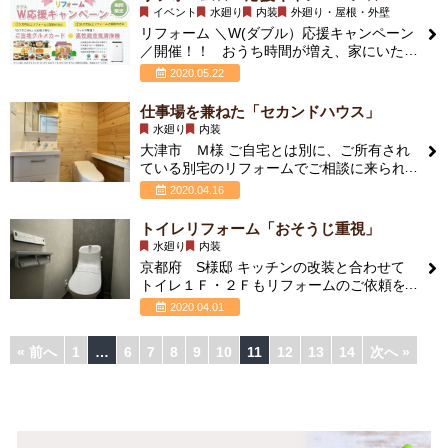
イベント
水廻り
内装
外廻り・屋根・外壁
リフォーム ＼W(ダブル）応援キャンペーン
／開催！！ おうち時間が増え、家にいたら
いろいろ気になる…なんて
2020.05.22
仕事場を兼ねた「セカンドハウス」
水廻り
内装
大津市 Ｍ様 ご自宅とは別に、ご所有され
ている別宅のリフォームでご相談に来られ
たＭ様 水廻り設備としては、トイレと簡易
2020.04.16
トイレリフォーム「おそうじ重視」
水廻り
内装
京都府 S様邸 キッチンの改装と合わせて
トイレ１Ｆ・２Ｆもリフォームのご依頼を
頂きました。 キッチン同様老朽化で床や壁
2020.04.01
« 前へ
1
…
6
7
8
9
10
11
12
13
14
次へ »