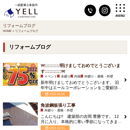
一級建築士事務所
MENU
リフォームブログ
HOME
>
リフォームブログ
リフォームブログ
୨୧::::::::::明けましておめでとうございま
す:::::::::::୨୧
イベント
水廻り
内装
外廻り・屋根・外壁
新年明けましておめでとうございます。 旧
年中はエールコーポレーションをご愛顧頂
き有難うございました。 本年もどうぞよろ
2022.01.06
しくお願
角波鋼板張り工事
外廻り・屋根・外壁
こんにちは!! 建築部の吉岡 豊勝です。 12
月に入り、本格的に寒い季節になってきま
したね。 今日は、古くなった外壁材
2021.12.14